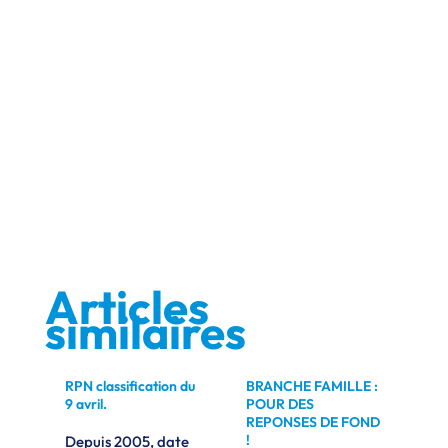
Articles
similaires
x a
RPN classification du
BRANCHE FAMILLE :
CR
9 avril.
POUR DES
Bu
 de
REPONSES DE FOND
20
la
!
Depuis 2005, date