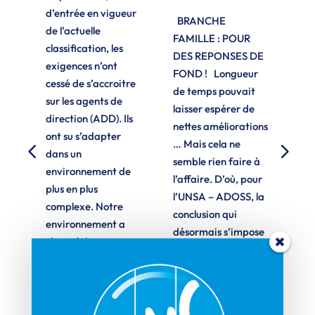
 AD
Yo
d’entrée en vigueur
ON
BRANCHE
un
de l’actuelle
ON
FAMILLE : POUR
vi
classification, les
DES REPONSES DE
d'u
exigences n’ont
ex
FOND ! Longueur
pa
cessé de s’accroitre
de temps pouvait
vo
sur les agents de
E
laisser espérer de
de 
direction (ADD). Ils
N
nettes améliorations
ont su s’adapter
n
… Mais cela ne
dans un
semble rien faire à
environnement de
l’affaire. D’où, pour
plus en plus
l’UNSA – ADOSS, la
complexe. Notre
conclusion qui
environnement a
est
désormais s’impose
changé, la
s
: la situation…
classification le…
es