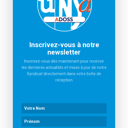
Philippe…
27 Janvier 2022…
INFORMATION
Inscrivez-vous à notre
Qui sommes-nous
newsletter
Visitez le site de L’UNSA
Inscrivez-vous dès maintenant pour recevoir
Derniers communiqués
les dernières actualités et mises à jour de notre
Syndicat directement dans votre boîte de
LIENS
réception
Espace Adhérents
Adhérer
Mentions légales
Resources