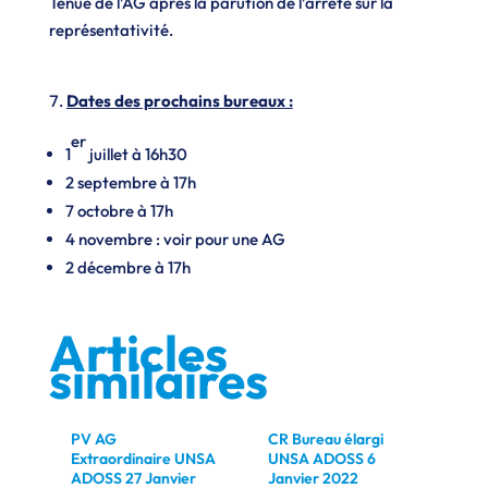
Tenue de l’AG après la parution de l’arrêté sur la
représentativité.
Dates des prochains bureaux :
er
1
juillet à 16h30
2 septembre à 17h
7 octobre à 17h
4 novembre : voir pour une AG
2 décembre à 17h
Articles
similaires
PV AG
CR Bureau élargi
CR 
Extraordinaire UNSA
UNSA ADOSS 6
UN
ADOSS 27 Janvier
Janvier 2022
No