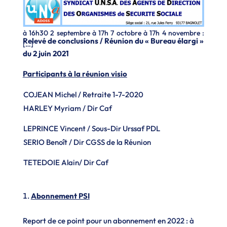
Tenue de l’AG après la parution de l’arrêté sur la
représentativité. Dates des prochains bureaux : 1er juillet
à 16h30 2 septembre à 17h 7 octobre à 17h 4 novembre :
Relevé de conclusions / Réunion du « Bureau élargi »
[…]
du 2 juin 2021
Participants à la réunion visio
COJEAN Michel / Retraite 1-7-2020
HARLEY Myriam / Dir Caf
LEPRINCE Vincent / Sous-Dir Urssaf PDL
SERIO Benoît / Dir CGSS de la Réunion
TETEDOIE Alain/ Dir Caf
Abonnement PSI
Report de ce point pour un abonnement en 2022 : à