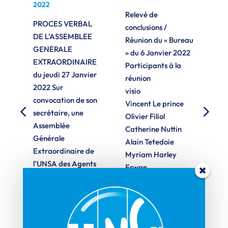
2022
Relevé de
CR
PROCES VERBAL
conclusions /
Bu
DE L’ASSEMBLEE
eau
Réunion du « Bureau
AD
GENERALE
» du 6 Janvier 2022
No
EXTRAORDINAIRE
 à
Participants à la
Pa
du jeudi 27 Janvier
réunion
My
2022 Sur
io
visio
Vi
convocation de son
Vincent Le prince
Er
secrétaire, une
0
Olivier Filiol
Ga
Assemblée
/
Catherine Nuttin
Tê
Générale
E
Alain Tetedoie
Co
Extraordinaire de
r
Myriam Harley
l’
l’UNSA des Agents
Erwan
déc
de Direction des
Gargadennec
Bo
Organismes de
Michael Nauleau
les
Sécurité Sociale
Michel Cojean
dé
s’est réunie en visio-
Actualités Mail de
conférence le jeudi