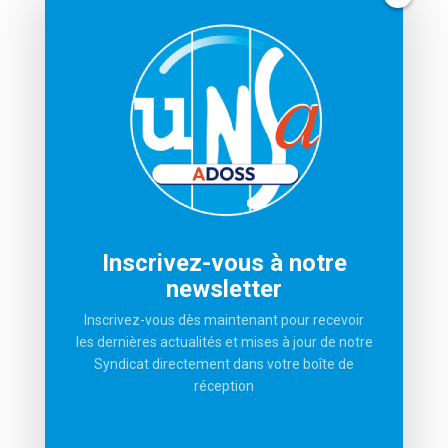
de Direction des
Gargadennec
Ga
Organismes de
Michael Nauleau
Te
Sécurité Sociale
Michel Cojean
Ha
s’est réunie en visio-
Actualités Mail de
Ex
conférence le jeudi
Philippe…
pr
27 Janvier 2022…
INFORMATION
Inscrivez-vous à notre
Qui sommes-nous
newsletter
Visitez le site de L’UNSA
Inscrivez-vous dès maintenant pour recevoir
Derniers communiqués
les dernières actualités et mises à jour de notre
Syndicat directement dans votre boîte de
LIENS
réception
Espace Adhérents