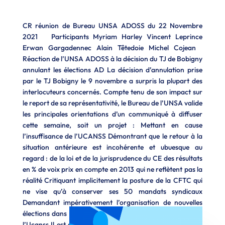
CR réunion de Bureau UNSA ADOSS du 22 Novembre
2021 Participants Myriam Harley Vincent Leprince
Erwan Gargadennec Alain Têtedoie Michel Cojean
Réaction de l’UNSA ADOSS à la décision du TJ de Bobigny
annulant les élections AD La décision d’annulation prise
par le TJ Bobigny le 9 novembre a surpris la plupart des
interlocuteurs concernés. Compte tenu de son impact sur
le report de sa représentativité, le Bureau de l’UNSA valide
les principales orientations d’un communiqué à diffuser
cette semaine, soit un projet : Mettant en cause
l’insuffisance de l’UCANSS Démontrant que le retour à la
situation antérieure est incohérente et ubuesque au
regard : de la loi et de la jurisprudence du CE des résultats
en % de voix prix en compte en 2013 qui ne reflètent pas la
réalité Critiquant implicitement la posture de la CFTC qui
ne vise qu’à conserver ses 50 mandats syndicaux
Demandant impérativement l’organisation de nouvelles
élections dans les 3 mois (c’est possible) … et un rdv avec
l’Ucanss Il est aussi convenu de se rapprocher de l’UNSA