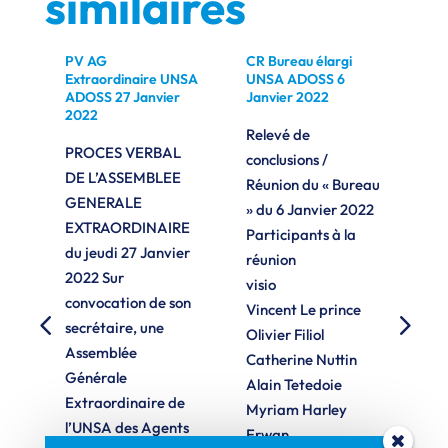
similaires
PV AG
CR Bureau élargi
CR 
let
Extraordinaire UNSA
UNSA ADOSS 6
UN
ADOSS 27 Janvier
Janvier 2022
no
2022
Relevé de
Re
PROCES VERBAL
conclusions /
con
DE L’ASSEMBLEE
eau
Réunion du « Bureau
Ré
GENERALE
1
» du 6 Janvier 2022
» 
EXTRAORDINAIRE
Participants à la
20
du jeudi 27 Janvier
réunion
la 
2022 Sur
io
visio
convocation de son
Vincent Le prince
Mi
secrétaire, une
0
Olivier Filiol
Vi
Assemblée
/
Catherine Nuttin
Ben
Générale
E
Alain Tetedoie
Ca
Extraordinaire de
r
Myriam Harley
Mi
l’UNSA des Agents
Erwan
Er