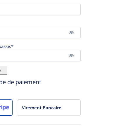
passe:*
e
ode de paiement
Virement Bancaire